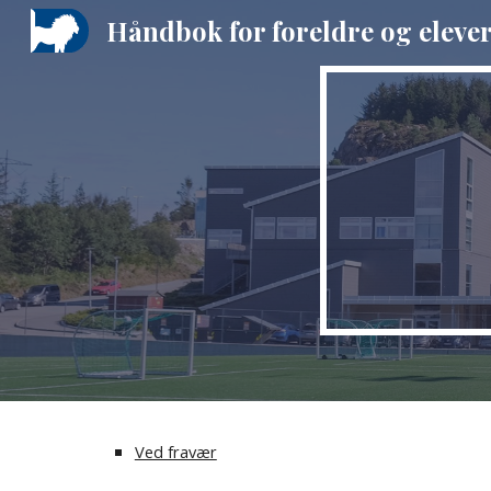
Håndbok for foreldre og eleve
Sk
Ved fravær