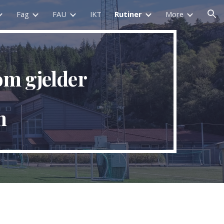
Fag
FAU
IKT
Rutiner
More
ion
om gjelder
n